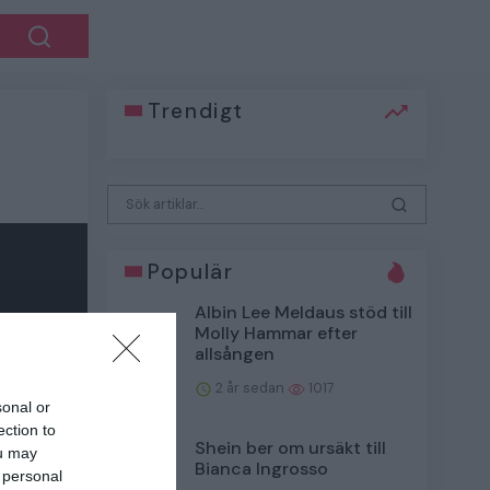
Trendigt
Populär
Albin Lee Meldaus stöd till
Molly Hammar efter
allsången
2 år sedan
1017
sonal or
ection to
Shein ber om ursäkt till
ou may
Bianca Ingrosso
 personal