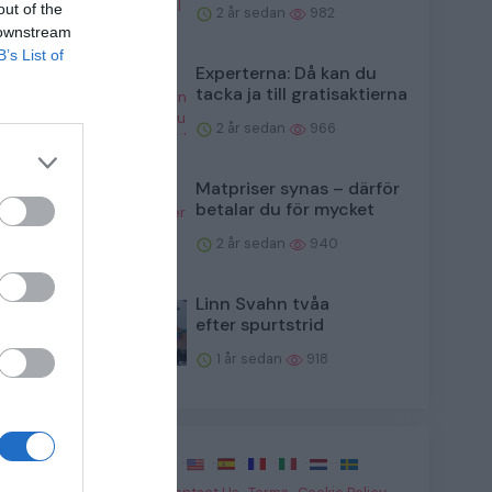
out of the
2 år sedan
982
 downstream
B’s List of
Experterna: Då kan du
tacka ja till gratisaktierna
2 år sedan
966
Matpriser synas – därför
betalar du för mycket
2 år sedan
940
Linn Svahn tvåa
efter spurtstrid
1 år sedan
918
enomgång
·
·
·
·
·
·
·