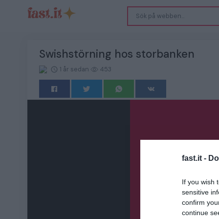
Swishstörning hos storbanken
1 år sedan
453
fast.it -
Do
If you wish 
sensitive in
confirm you
continue se