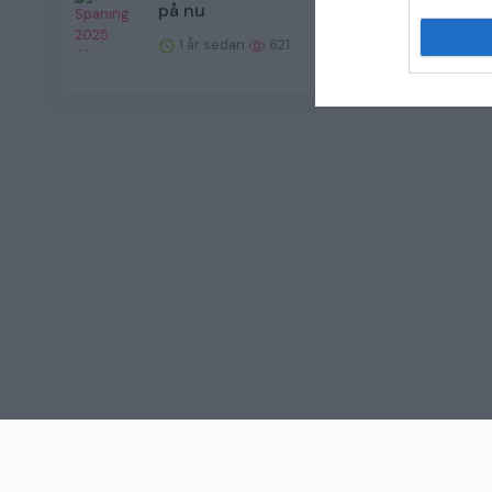
på nu
1 år sedan
621