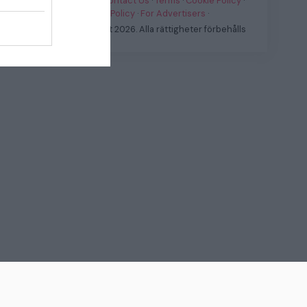
Vi är
·
Contact Us
·
Terms
·
Cookie Policy
·
Privacy Policy
·
For Advertisers
·
© Fast.it 2026. Alla rättigheter förbehålls