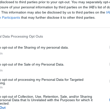
disclosed to third parties prior to your opt-out. You may separately opt-
vt strul med swishen.
losure of your personal information by third parties on the IAB’s list of
. This information may also be disclosed by us to third parties on the
IA
tt felmeddelande att kontakta banken.
Participants
that may further disclose it to other third parties.
l Data Processing Opt Outs
Läs hela artikeln
o opt-out of the Sharing of my personal data.
In
o opt-out of the Sale of my Personal Data.
In
to opt-out of processing my Personal Data for Targeted
Så väljer du rätt gym för dig – stor g
ing.
av priser och...
In
1 år sedan
607
o opt-out of Collection, Use, Retention, Sale, and/or Sharing
ersonal Data that Is Unrelated with the Purposes for which it
lected.
 satsa
Out