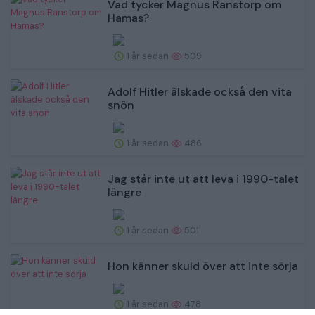
Vad tycker Magnus Ranstorp om
Hamas?
1 år sedan
509
Adolf Hitler älskade också den vita
snön
1 år sedan
486
Jag står inte ut att leva i 1990-talet
längre
1 år sedan
501
Hon känner skuld över att inte sörja
1 år sedan
478