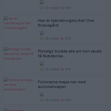
1 år sedan
635
Han är hjärnkirurgins Karl Ove
Knausgård
1 år sedan
505
Plötsligt trodde alla att hon skulle
få Nobelprise...
1 år sedan
479
Förlorarna mejas ner med
automatvapen
1 år sedan
484