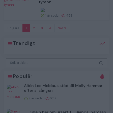
tyrann
1 år sedan
489
Tidigare
1
2
3
4
Nästa
Trendigt
Populär
Albin Lee Meldaus stöd till Molly Hammar
efter allsången
2 år sedan
1017
Shein ber om ursäkt till Bianca Ingrosso