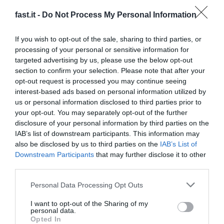
fast.it -
Do Not Process My Personal Information
Plötsligt blev min dotters vänner
främlingar för m...
If you wish to opt-out of the sale, sharing to third parties, or
processing of your personal or sensitive information for
1 år sedan
501
targeted advertising by us, please use the below opt-out
section to confirm your selection. Please note that after your
Förintelseskildringen lämnar dålig
opt-out request is processed you may continue seeing
eftersmak
interest-based ads based on personal information utilized by
us or personal information disclosed to third parties prior to
your opt-out. You may separately opt-out of the further
1 år sedan
474
disclosure of your personal information by third parties on the
IAB’s list of downstream participants. This information may
Nu tycker svensk höger att
also be disclosed by us to third parties on the
IAB’s List of
samerna är tjatiga
Downstream Participants
that may further disclose it to other
third parties.
1 år sedan
471
Personal Data Processing Opt Outs
Hans tips? Häll filmjölk på bilen
I want to opt-out of the Sharing of my
personal data.
Opted In