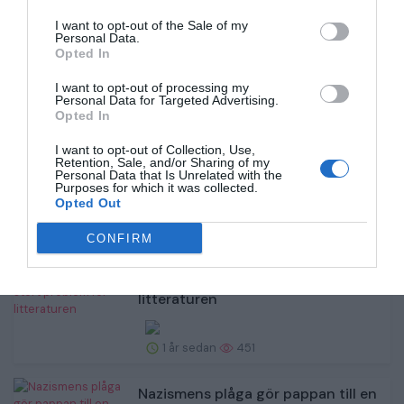
1 år sedan
495
I want to opt-out of the Sale of my
Personal Data.
Opted In
Ungen vill bli rik – dags att tänka
om
I want to opt-out of processing my
Personal Data for Targeted Advertising.
Opted In
1 år sedan
479
I want to opt-out of Collection, Use,
Retention, Sale, and/or Sharing of my
SVT:s julserie väcker min inre Henrik
Personal Data that Is Unrelated with the
Jönsson
Purposes for which it was collected.
Opted Out
1 år sedan
474
CONFIRM
Moralismen är ett stort problem för
litteraturen
1 år sedan
451
Nazismens plåga gör pappan till en