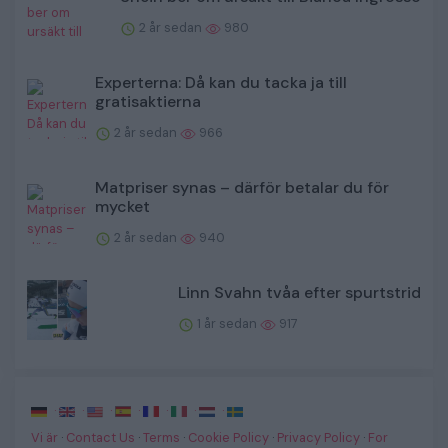
2 år sedan
980
Experterna: Då kan du tacka ja till
gratisaktierna
2 år sedan
966
Matpriser synas – därför betalar du för
mycket
2 år sedan
940
Linn Svahn tvåa efter spurtstrid
1 år sedan
917
·
·
·
·
·
·
·
Vi är
·
Contact Us
·
Terms
·
Cookie Policy
·
Privacy Policy
·
For