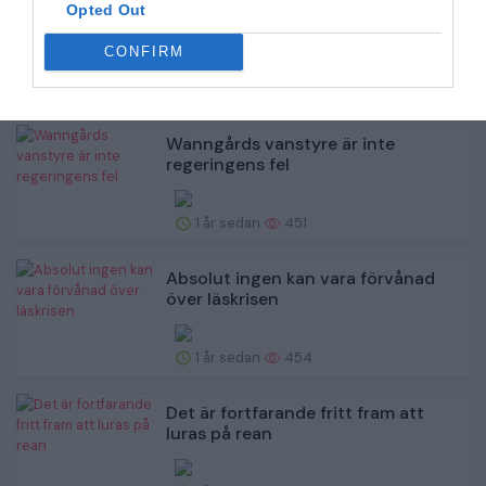
Fler tvingas välja mellan medicin,
Opted Out
hyra och mat
CONFIRM
1 år sedan
464
Wanngårds vanstyre är inte
regeringens fel
1 år sedan
451
Absolut ingen kan vara förvånad
över läskrisen
1 år sedan
454
Det är fortfarande fritt fram att
luras på rean