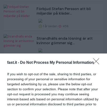
Förbjud Stefan Persson att bli
miljardär på kläder...
1 år sedan
456
Strandhälls enda lösning är att
kvinnor gömmer sig...
1 år sedan
452
fast.it -
Do Not Process My Personal Information
Skandalöst att likställa Netanyahu
med Putin
If you wish to opt-out of the sale, sharing to third parties, or
processing of your personal or sensitive information for
targeted advertising by us, please use the below opt-out
1 år sedan
450
section to confirm your selection. Please note that after your
opt-out request is processed you may continue seeing
Hon vann brons – men nu stryps
interest-based ads based on personal information utilized by
hennes stöd
us or personal information disclosed to third parties prior to