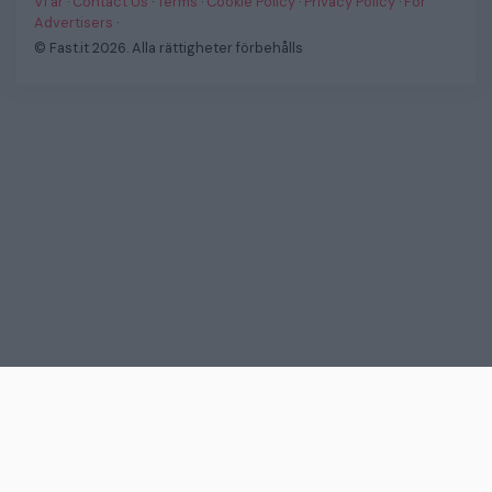
Vi är
·
Contact Us
·
Terms
·
Cookie Policy
·
Privacy Policy
·
For
Advertisers
·
© Fast.it 2026. Alla rättigheter förbehålls