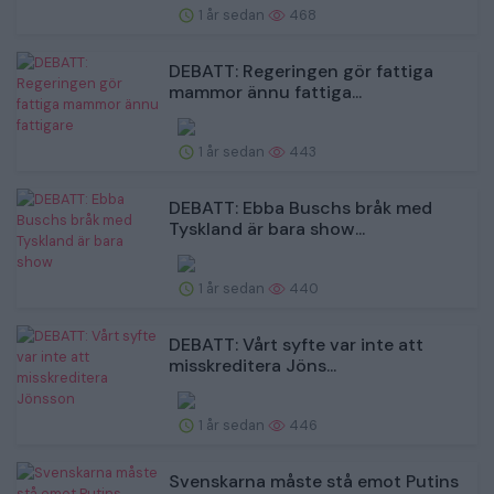
1 år sedan
468
DEBATT: Regeringen gör fattiga
mammor ännu fattiga...
1 år sedan
443
DEBATT: Ebba Buschs bråk med
Tyskland är bara show...
1 år sedan
440
DEBATT: Vårt syfte var inte att
misskreditera Jöns...
1 år sedan
446
Svenskarna måste stå emot Putins