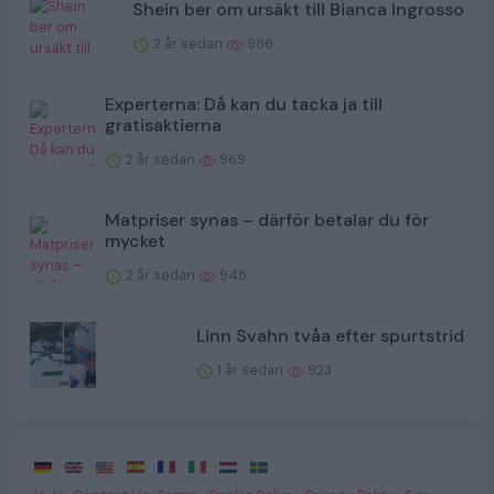
Shein ber om ursäkt till Bianca Ingrosso
2 år sedan
986
Experterna: Då kan du tacka ja till
gratisaktierna
2 år sedan
969
Matpriser synas – därför betalar du för
mycket
2 år sedan
945
Linn Svahn tvåa efter spurtstrid
1 år sedan
923
·
·
·
·
·
·
·