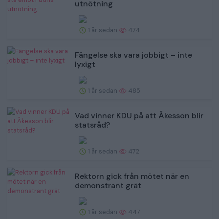
utnötning
1 år sedan
474
Fängelse ska vara jobbigt – inte
lyxigt
1 år sedan
485
Vad vinner KDU på att Åkesson blir
statsråd?
1 år sedan
472
Rektorn gick från mötet när en
demonstrant grät
1 år sedan
447