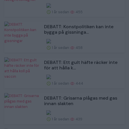
1 år sedan
455
DEBATT: Konstpolitiken kan inte
bygga på gissninga...
1 år sedan
458
DEBATT: Ett gult häfte räcker inte
för att hålla k...
1 år sedan
444
DEBATT: Grisarna plågas med gas
innan slakten
1 år sedan
439