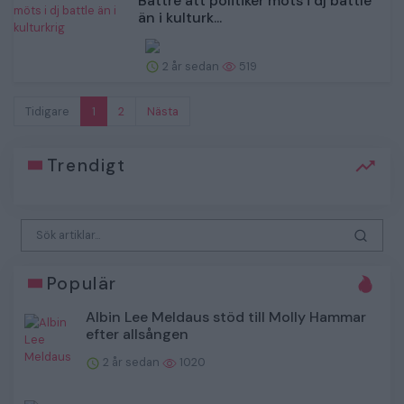
Bättre att politiker möts i dj battle
än i kulturk...
2 år sedan
519
Tidigare
1
2
Nästa
Trendigt
Populär
Albin Lee Meldaus stöd till Molly Hammar
efter allsången
2 år sedan
1020