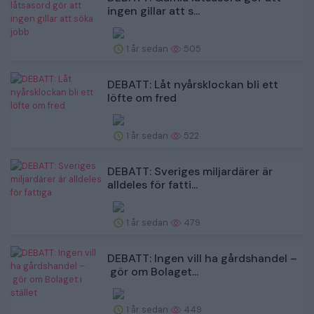
ingen gillar att s...
1 år sedan
505
DEBATT: Låt nyårsklockan bli ett
löfte om fred
1 år sedan
522
DEBATT: Sveriges miljardärer är
alldeles för fatti...
1 år sedan
479
DEBATT: Ingen vill ha gårdshandel –
gör om Bolaget...
1 år sedan
449