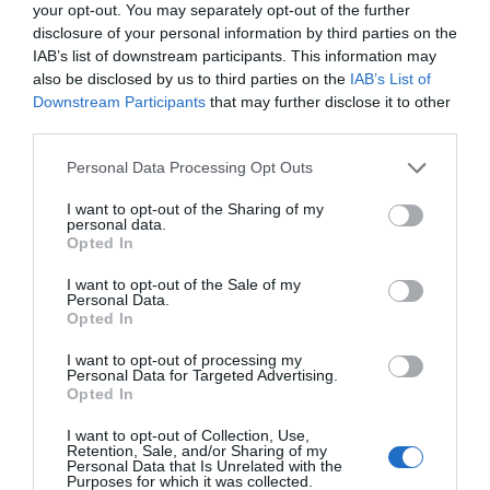
your opt-out. You may separately opt-out of the further
disclosure of your personal information by third parties on the
1 år sedan
456
IAB’s list of downstream participants. This information may
also be disclosed by us to third parties on the
IAB’s List of
Angiveri hör hemma på historiens
Downstream Participants
that may further disclose it to other
skräphög
third parties.
Personal Data Processing Opt Outs
1 år sedan
468
I want to opt-out of the Sharing of my
personal data.
Det är en myt att skolan är
Opted In
anpassad för tjejerna
I want to opt-out of the Sale of my
Personal Data.
1 år sedan
462
Opted In
I want to opt-out of processing my
Det blir omöjligt att göra ingenting
Personal Data for Targeted Advertising.
och få bidrag...
Opted In
I want to opt-out of Collection, Use,
1 år sedan
463
Retention, Sale, and/or Sharing of my
Personal Data that Is Unrelated with the
Purposes for which it was collected.