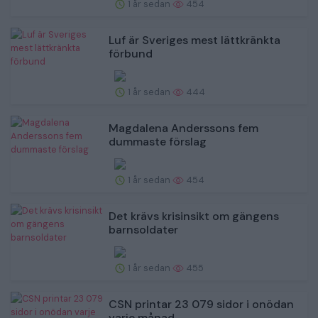
1 år sedan
454
Luf är Sveriges mest lättkränkta
förbund
1 år sedan
444
Magdalena Anderssons fem
dummaste förslag
1 år sedan
454
Det krävs krisinsikt om gängens
barnsoldater
1 år sedan
455
CSN printar 23 079 sidor i onödan
varje månad