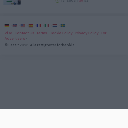
1 år sedan
931
·
·
·
·
·
·
·
Vi är
·
Contact Us
·
Terms
·
Cookie Policy
·
Privacy Policy
·
For
Advertisers
·
© Fast.it 2026. Alla rättigheter förbehålls