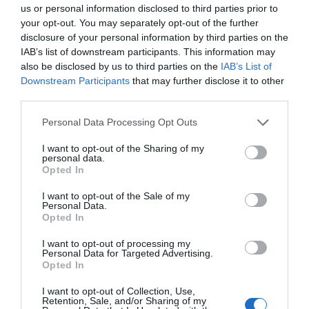
us or personal information disclosed to third parties prior to
your opt-out. You may separately opt-out of the further
Chatta med karriärcoachen: Så vet du när
disclosure of your personal information by third parties on the
du ska byta jobb
IAB’s list of downstream participants. This information may
also be disclosed by us to third parties on the
IAB’s List of
1 år sedan
623
Downstream Participants
that may further disclose it to other
third parties.
När arbetsglöden falnar: Så vet du att det är
dags att byta ...
Personal Data Processing Opt Outs
1 år sedan
623
I want to opt-out of the Sharing of my
personal data.
Opted In
I want to opt-out of the Sale of my
Personal Data.
Trendigt
Opted In
I want to opt-out of processing my
Personal Data for Targeted Advertising.
Opted In
I want to opt-out of Collection, Use,
Retention, Sale, and/or Sharing of my
Populär