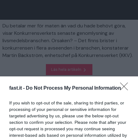
Du betalar mer för maten än vad du hade behövt göra,
visar Konkurrensverkets senaste genomlysning av
livsmedelsbranschen. Orsaken? – Det finns brister i
konkurrensen i flera avseenden i branschen, konstaterar
Martin Bäckström, enhetschef på Konkurrensverket (KKV).
Läs hela artikeln
fast.it -
Do Not Process My Personal Information
Homepage
Finansiera
Matpriser synas – därför betalar du för mycket
If you wish to opt-out of the sale, sharing to third parties, or
processing of your personal or sensitive information for
Relaterad
targeted advertising by us, please use the below opt-out
section to confirm your selection. Please note that after your
2025 blir bästa löneåret på länge
opt-out request is processed you may continue seeing
interest-based ads based on personal information utilized by
1 år sedan
624