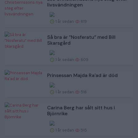
livsvändningen
1 år sedan
619
Så bra är ”Nosferatu” med Bill
Skarsgård
1 år sedan
609
Prinsessan Majda Ra'ad är död
1 år sedan
516
Carina Berg har sålt sitt hus i
Björnrike
1 år sedan
515