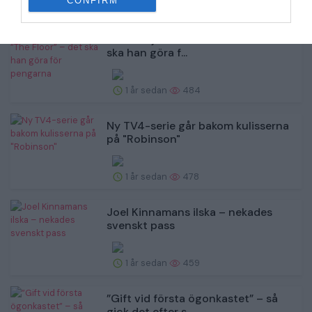
CONFIRM
1 år sedan
485
Ulf Ödesjö vinner ”The Floor” – det
ska han göra f...
1 år sedan
484
Ny TV4-serie går bakom kulisserna
på "Robinson"
1 år sedan
478
Joel Kinnamans ilska – nekades
svenskt pass
1 år sedan
459
”Gift vid första ögonkastet” – så
gick det efter s...