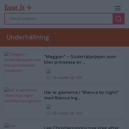
Underhållning
”Maggan” – Södertäljetjejen som
blev prinsessa av ...
1 år sedan
788
Här är gästerna i ”Bianca by night”
med Bianca Ing...
1 år sedan
763
Lee Christiernssons nya steg efter