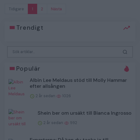
Tidigare
1
2
Nästa
Trendigt
Populär
Albin Lee Meldaus stöd till Molly Hammar
efter allsången
2 år sedan
1026
Shein ber om ursäkt till Bianca Ingrosso
2 år sedan
992
Experterna: Då kan du tacka ja till