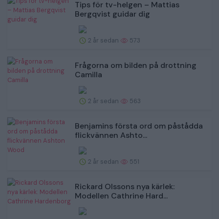
Tips för tv-helgen – Mattias
Bergqvist guidar dig
2 år sedan
573
Frågorna om bilden på drottning
Camilla
2 år sedan
563
Benjamins första ord om påstådda
flickvännen Ashto...
2 år sedan
551
Rickard Olssons nya kärlek:
Modellen Cathrine Hard...