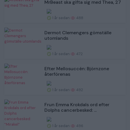
MrBeast ska gifta sig med Thea, 27
1 år sedan
488
Dermot Clemengers gömställe
utomlands
1 år sedan
472
Efter Mellosuccén: Björnzone
återförenas
1 år sedan
492
Frun Emma Krokdals ord efter
Dolphs cancerbesked: ...
1 år sedan
496