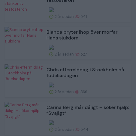
testosteron
2 år sedan
541
Bianca bryter ihop över morfar
Hans sjukdom
2 år sedan
527
Chris eftermiddag i Stockholm på
födelsedagen
2 år sedan
539
Carina Berg mår dåligt – söker hjälp:
”Svajigt”
2 år sedan
544