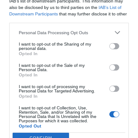
IAB’s list of downstream participants. This information may
Influencern: Jag har inte haft sex
also be disclosed by us to third parties on the
IAB’s List of
på 3 år
Downstream Participants
that may further disclose it to other
third parties.
1 år sedan
471
Personal Data Processing Opt Outs
”Bachelor”-Stephane Fricks kritik
I want to opt-out of the Sharing of my
mot TV4 efter rå...
personal data.
Opted In
1 år sedan
477
I want to opt-out of the Sale of my
Personal Data.
Opted In
Edvin Törnbloms dramatiska natt
på skräckklubben
I want to opt-out of processing my
Personal Data for Targeted Advertising.
Opted In
1 år sedan
470
I want to opt-out of Collection, Use,
Retention, Sale, and/or Sharing of my
Osannolika Trissvinsten i
Personal Data that Is Unrelated with the
Purposes for which it was collected.
”Nyhetsmorgon” – Yothin ...
Opted Out