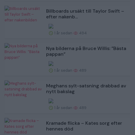
Billboards ursäkt till Taylor Swift –
efter nakenb...
1 år sedan
494
Nya bilderna på Bruce Willis: ”Bästa
pappan”
1 år sedan
489
Meghans sylt-satsning drabbad av
nytt bakslag
1 år sedan
489
Kramade flicka – Kates sorg efter
hennes död