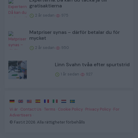
gratisaktierna
2 år sedan
975
Matpriser synas – därför betalar du för
mycket
2 år sedan
950
Linn Svahn tvåa efter spurtstrid
1 år sedan
927
·
·
·
·
·
·
·
Vi är
·
Contact Us
·
Terms
·
Cookie Policy
·
Privacy Policy
·
For
Advertisers
·
© Fast.it 2026. Alla rättigheter förbehålls