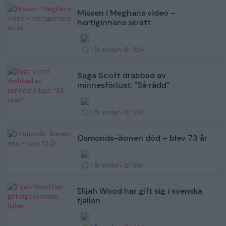
Missen i Meghans video –
hertiginnans skratt
1 år sedan
524
Saga Scott drabbad av
minnesförlust: ”Så rädd”
1 år sedan
526
Osmonds-ikonen död – blev 73 år
1 år sedan
519
Elijah Wood har gift sig i svenska
fjällen