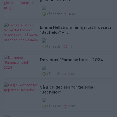
1 år sedan
465
Emma Hellström får hjärtat krossat i
”Bachelor” – ...
1 år sedan
471
De vinner ”Paradise hotel” 2024
1 år sedan
463
Så gick det sen för tjejerna i
”Bachelor”
1 år sedan
460