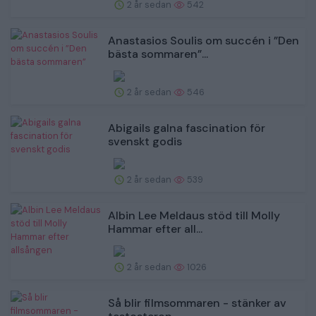
2 år sedan
542
Anastasios Soulis om succén i ”Den
bästa sommaren”...
2 år sedan
546
Abigails galna fascination för
svenskt godis
2 år sedan
539
Albin Lee Meldaus stöd till Molly
Hammar efter all...
2 år sedan
1026
Så blir filmsommaren - stänker av