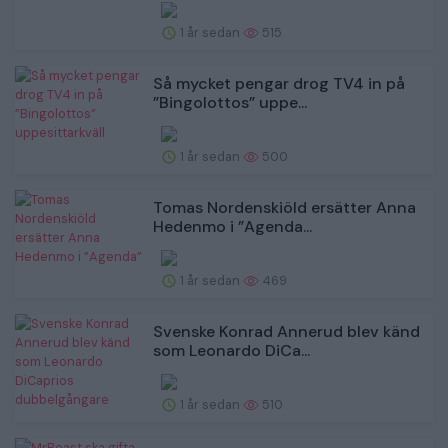
1 år sedan
515
Så mycket pengar drog TV4 in på
”Bingolottos” uppe...
1 år sedan
500
Tomas Nordenskiöld ersätter Anna
Hedenmo i ”Agenda...
1 år sedan
469
Svenske Konrad Annerud blev känd
som Leonardo DiCa...
1 år sedan
510