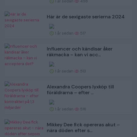
1 år sedan
498
Här är de sexigaste serierna 2024
1 år sedan
517
Influencer och kändisar åker
räkmacka – kan vi acc...
1 år sedan
513
Alexandra Coopers lyxköp till
föräldrarna – efter ...
1 år sedan
516
Mikkey Dee fick opereras akut –
nära döden efter s...