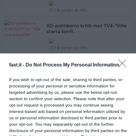
1 år sedan
481
SD-politikerns kritik mot TV4: ”Ville
starta konfl...
1 år sedan
486
David Batra om turbulenta tiden:
fast.it -
Do Not Process My Personal Information
”På lägenhetsvisn...
If you wish to opt-out of the sale, sharing to third parties, or
1 år sedan
478
processing of your personal or sensitive information for
targeted advertising by us, please use the below opt-out
section to confirm your selection. Please note that after your
Så gick det sen för paren efter
opt-out request is processed you may continue seeing
slutvalen i ”Bache...
interest-based ads based on personal information utilized by
us or personal information disclosed to third parties prior to
1 år sedan
481
your opt-out. You may separately opt-out of the further
disclosure of your personal information by third parties on the