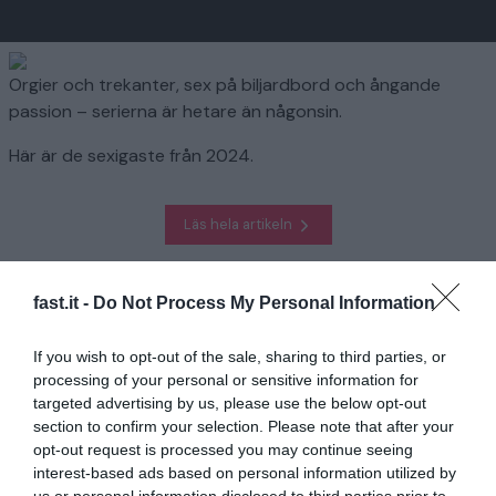
Orgier och trekanter, sex på biljardbord och ångande
passion – serierna är hetare än någonsin.
Här är de sexigaste från 2024.
Läs hela artikeln
Homepage
Underhållning
Här är de sexigaste serierna 2024
fast.it -
Do Not Process My Personal Information
If you wish to opt-out of the sale, sharing to third parties, or
Relaterad
processing of your personal or sensitive information for
targeted advertising by us, please use the below opt-out
”Maggan” – Södertäljetjejen som blev
prinsessa av Jordanien
section to confirm your selection. Please note that after your
opt-out request is processed you may continue seeing
1 år sedan
784
interest-based ads based on personal information utilized by