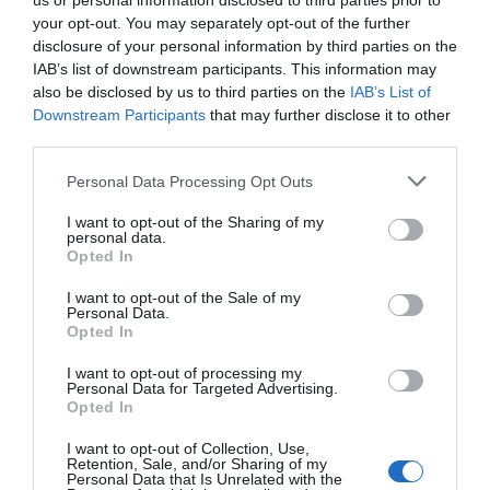
us or personal information disclosed to third parties prior to
your opt-out. You may separately opt-out of the further
Här är gästerna i ”Bianca by night” med
Bianca Ingrosso
disclosure of your personal information by third parties on the
IAB’s list of downstream participants. This information may
1 år sedan
758
also be disclosed by us to third parties on the
IAB’s List of
Downstream Participants
that may further disclose it to other
third parties.
Lee Christiernssons nya steg efter
livsvändningen
Personal Data Processing Opt Outs
1 år sedan
617
I want to opt-out of the Sharing of my
personal data.
Opted In
I want to opt-out of the Sale of my
Personal Data.
Trendigt
Opted In
I want to opt-out of processing my
Personal Data for Targeted Advertising.
Opted In
I want to opt-out of Collection, Use,
Populär
Retention, Sale, and/or Sharing of my
Personal Data that Is Unrelated with the