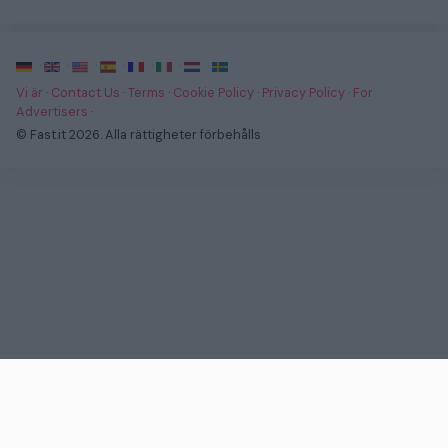
·
·
·
·
·
·
·
Vi är
·
Contact Us
·
Terms
·
Cookie Policy
·
Privacy Policy
·
For
Advertisers
·
© Fast.it 2026. Alla rättigheter förbehålls