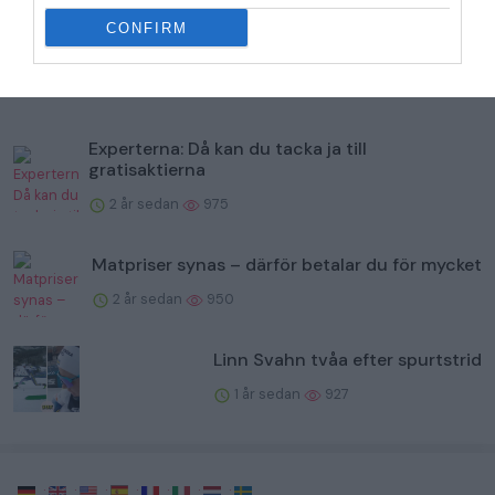
CONFIRM
Shein ber om ursäkt till Bianca Ingrosso
2 år sedan
992
Experterna: Då kan du tacka ja till
gratisaktierna
2 år sedan
975
Matpriser synas – därför betalar du för mycket
2 år sedan
950
Linn Svahn tvåa efter spurtstrid
1 år sedan
927
·
·
·
·
·
·
·