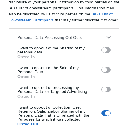
1 år sedan
621
disclosure of your personal information by third parties on the
IAB’s list of downstream participants. This information may
also be disclosed by us to third parties on the
IAB’s List of
När arbetsglöden falnar: Så vet du att det är
Downstream Participants
that may further disclose it to other
dags att byta ...
third parties.
1 år sedan
618
Personal Data Processing Opt Outs
I want to opt-out of the Sharing of my
personal data.
Opted In
Trendigt
I want to opt-out of the Sale of my
Personal Data.
Opted In
I want to opt-out of processing my
Personal Data for Targeted Advertising.
Opted In
Populär
I want to opt-out of Collection, Use,
Retention, Sale, and/or Sharing of my
Albin Lee Meldaus stöd till Molly Hammar efter
Personal Data that Is Unrelated with the
allsången
Purposes for which it was collected.
Opted Out
2 år sedan
1026