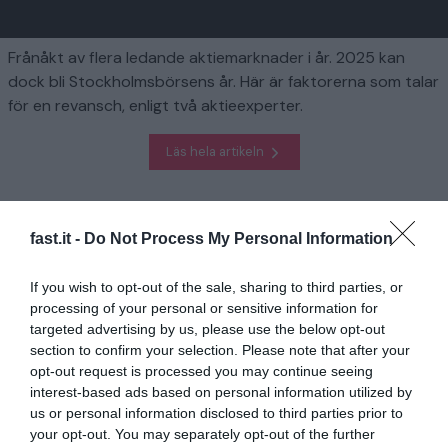
Frånåkt av flera ledande aktiemarknader i år. 2025 kan
dock bli Stockholmsbörsens år. Här är faktorerna som talar
för en revansch, enligt två aktieexperter.
Läs hela artikeln
Homepage
Finansiera
Det här talar för svensk börsrevansch
fast.it -
Do Not Process My Personal Information
Relaterad
If you wish to opt-out of the sale, sharing to third parties, or
processing of your personal or sensitive information for
2025 blir bästa löneåret på länge
targeted advertising by us, please use the below opt-out
1 år sedan
621
section to confirm your selection. Please note that after your
opt-out request is processed you may continue seeing
interest-based ads based on personal information utilized by
Chatta med karriärcoachen: Så vet du när
us or personal information disclosed to third parties prior to
du ska byta jobb
your opt-out. You may separately opt-out of the further