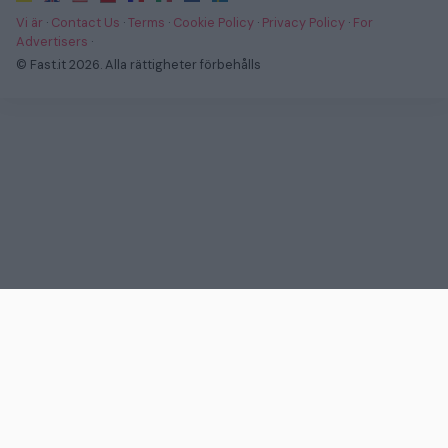
Vi är
·
Contact Us
·
Terms
·
Cookie Policy
·
Privacy Policy
·
For
Advertisers
·
© Fast.it 2026. Alla rättigheter förbehålls