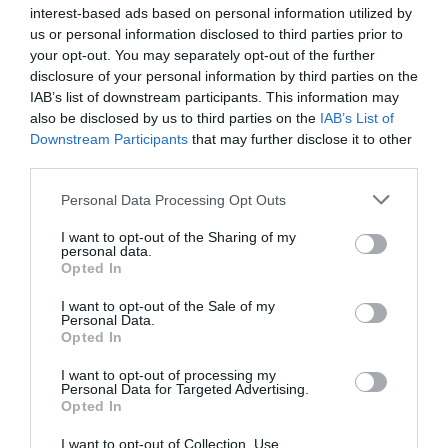
2025 blir bästa löneåret på länge
interest-based ads based on personal information utilized by
us or personal information disclosed to third parties prior to
1 år sedan
617
your opt-out. You may separately opt-out of the further
disclosure of your personal information by third parties on the
Chatta med karriärcoachen: Så vet du när
IAB’s list of downstream participants. This information may
du ska byta jobb
also be disclosed by us to third parties on the
IAB’s List of
Downstream Participants
that may further disclose it to other
1 år sedan
619
third parties.
När arbetsglöden falnar: Så vet du att det är
Personal Data Processing Opt Outs
dags att byta ...
I want to opt-out of the Sharing of my
1 år sedan
614
personal data.
Opted In
I want to opt-out of the Sale of my
Personal Data.
Opted In
Trendigt
I want to opt-out of processing my
Personal Data for Targeted Advertising.
Opted In
I want to opt-out of Collection, Use,