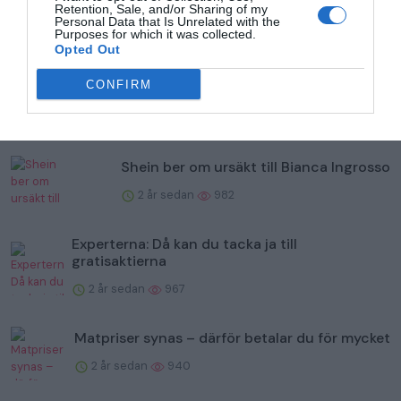
Retention, Sale, and/or Sharing of my
Personal Data that Is Unrelated with the
Purposes for which it was collected.
Populär
Opted Out
Albin Lee Meldaus stöd till Molly Hammar efter
CONFIRM
allsången
2 år sedan
1018
Shein ber om ursäkt till Bianca Ingrosso
2 år sedan
982
Experterna: Då kan du tacka ja till
gratisaktierna
2 år sedan
967
Matpriser synas – därför betalar du för mycket
2 år sedan
940