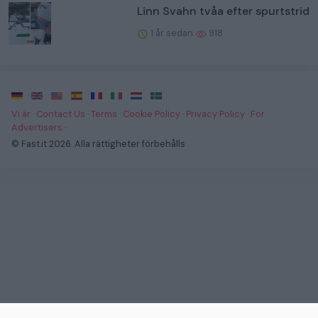
Linn Svahn tvåa efter spurtstrid
1 år sedan
918
·
·
·
·
·
·
·
Vi är
·
Contact Us
·
Terms
·
Cookie Policy
·
Privacy Policy
·
For
Advertisers
·
© Fast.it 2026. Alla rättigheter förbehålls