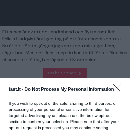
Efter sex år av att bo i andrahand och flytta runt fick
Felicia Lindqvist äntligen tag på ett förstahandskontrakt. –
Nu är det första gången jag kan skapa mitt eget hem,
säger hon. Men det finns knep du kan ta till för att öka dina
chanser att få tag i en lägenhet i Stockholm.
Läs hela artikeln
fast.it -
Do Not Process My Personal Information
Homepage
Finansiera
Efter 6 år fick Felicia äntligen ett förstahandskontrakt: ”Gå aldrig
ur bostadskön”
If you wish to opt-out of the sale, sharing to third parties, or
processing of your personal or sensitive information for
targeted advertising by us, please use the below opt-out
Relaterad
section to confirm your selection. Please note that after your
opt-out request is processed you may continue seeing