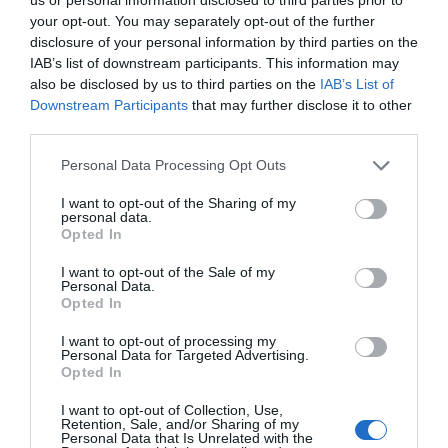
your opt-out. You may separately opt-out of the further
Chatta med karriärcoachen: Så vet du när
du ska byta jobb
disclosure of your personal information by third parties on the
IAB’s list of downstream participants. This information may
1 år sedan
621
also be disclosed by us to third parties on the
IAB’s List of
Downstream Participants
that may further disclose it to other
third parties.
När arbetsglöden falnar: Så vet du att det är
dags att byta ...
Personal Data Processing Opt Outs
1 år sedan
618
I want to opt-out of the Sharing of my
personal data.
Opted In
I want to opt-out of the Sale of my
Personal Data.
Trendigt
Opted In
I want to opt-out of processing my
Personal Data for Targeted Advertising.
Opted In
I want to opt-out of Collection, Use,
Populär
Retention, Sale, and/or Sharing of my
Personal Data that Is Unrelated with the