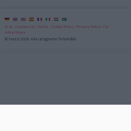
·
·
·
·
·
·
·
Vi är
·
Contact Us
·
Terms
·
Cookie Policy
·
Privacy Policy
·
For
Advertisers
·
© Fast.it 2026. Alla rättigheter förbehålls