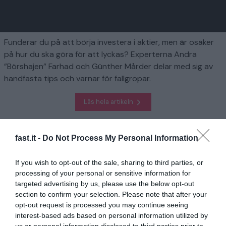
Funderar du på att börja investera i aktier, men är osäker
på hur du ska göra för att lyckas? Experterna Andra
”Börshajen” Farhad och Günther Mårder delar med sig av
handfasta tips och varnar för fallgropar.
Läs hela artikeln
Homepage
Finansiera
fast.it -
Do Not Process My Personal Information
Experter: Här är formeln för att bli rik på aktier
If you wish to opt-out of the sale, sharing to third parties, or
processing of your personal or sensitive information for
Relaterad
targeted advertising by us, please use the below opt-out
2025 blir bästa löneåret på länge
section to confirm your selection. Please note that after your
opt-out request is processed you may continue seeing
1 år sedan
621
interest-based ads based on personal information utilized by
us or personal information disclosed to third parties prior to