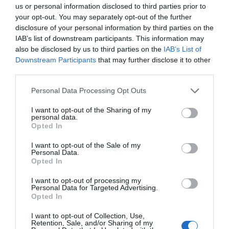
us or personal information disclosed to third parties prior to
your opt-out. You may separately opt-out of the further
Chatta med karriärcoachen: Så vet du när
disclosure of your personal information by third parties on the
du ska byta jobb
IAB’s list of downstream participants. This information may
also be disclosed by us to third parties on the
IAB’s List of
1 år sedan
622
Downstream Participants
that may further disclose it to other
third parties.
När arbetsglöden falnar: Så vet du att det är
dags att byta ...
Personal Data Processing Opt Outs
1 år sedan
621
I want to opt-out of the Sharing of my
personal data.
Opted In
I want to opt-out of the Sale of my
Personal Data.
Trendigt
Opted In
I want to opt-out of processing my
Personal Data for Targeted Advertising.
Opted In
I want to opt-out of Collection, Use,
Retention, Sale, and/or Sharing of my
Populär