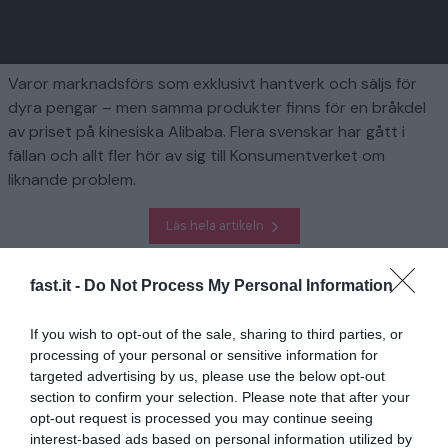
Varor marknadsförs som exklusivt hantverk och säljs för
dyra pengar – men samma produkter finns för en bråkdel
av priset på kinesiska Alibaba. Flera svenskar har gått i
fällan och allt fler hör av sig till Konsumentverket om
liknande problem.
Läs hela artikeln
fast.it -
Do Not Process My Personal Information
Homepage
Finansiera
Konsumentverket varnar – sajten kan vara AI-bluff
If you wish to opt-out of the sale, sharing to third parties, or
processing of your personal or sensitive information for
Relaterad
targeted advertising by us, please use the below opt-out
section to confirm your selection. Please note that after your
2025 blir bästa löneåret på länge
opt-out request is processed you may continue seeing
interest-based ads based on personal information utilized by
1 år sedan
622