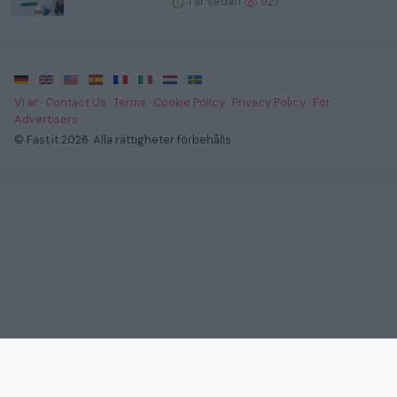
1 år sedan
927
·
·
·
·
·
·
·
Vi är
·
Contact Us
·
Terms
·
Cookie Policy
·
Privacy Policy
·
For
Advertisers
·
© Fast.it 2026. Alla rättigheter förbehålls