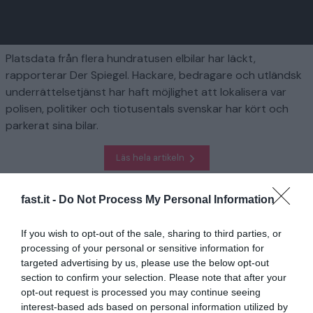
Platsdata från flera hundratusen elbilar har läckt,
rapporterar Der Spiegel. Hackare, bedragare och utländsk
underrättelsetjänst har haft möjlighet att lokalisera var
polisen, politiker och tiotusentals svenskar har kört och
parkerat sina bilar.
Läs hela artikeln
fast.it -
Do Not Process My Personal Information
Homepage
Finansiera
Stor läcka: Tiotusentals svenska elbilar kan ha spårats
If you wish to opt-out of the sale, sharing to third parties, or
processing of your personal or sensitive information for
Relaterad
targeted advertising by us, please use the below opt-out
section to confirm your selection. Please note that after your
2025 blir bästa löneåret på länge
opt-out request is processed you may continue seeing
interest-based ads based on personal information utilized by
1 år sedan
621