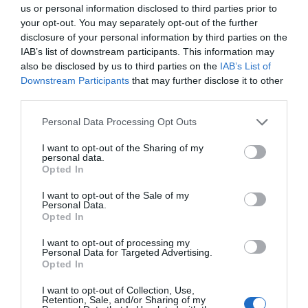
us or personal information disclosed to third parties prior to
your opt-out. You may separately opt-out of the further
Chatta med karriärcoachen: Så vet du när
disclosure of your personal information by third parties on the
du ska byta jobb
IAB’s list of downstream participants. This information may
also be disclosed by us to third parties on the
IAB’s List of
1 år sedan
621
Downstream Participants
that may further disclose it to other
third parties.
När arbetsglöden falnar: Så vet du att det är
dags att byta ...
Personal Data Processing Opt Outs
1 år sedan
617
I want to opt-out of the Sharing of my
personal data.
Opted In
I want to opt-out of the Sale of my
Personal Data.
Trendigt
Opted In
I want to opt-out of processing my
Personal Data for Targeted Advertising.
Opted In
I want to opt-out of Collection, Use,
Retention, Sale, and/or Sharing of my
Populär