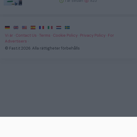
1 år sedan
925
·
·
·
·
·
·
·
Vi är
·
Contact Us
·
Terms
·
Cookie Policy
·
Privacy Policy
·
For
Advertisers
·
© Fast.it 2026. Alla rättigheter förbehålls